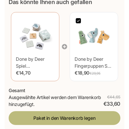
Das könnte Ihnen auch gefallen
Done by Deer
Done by Deer
Spiel
Fingerpuppen Set
Gedächtnisspiel
€14,70
Deer Friends
€18,90
€29,95
Hirsche Freunde
Colour Mix 3tlg
Gesamt
Ausgewählte Artikel werden dem Warenkorb
€44,65
€33,60
hinzugefügt.
Paket in den Warenkorb legen