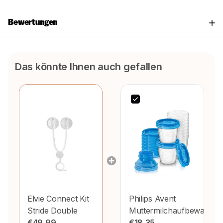
Bewertungen
Das könnte Ihnen auch gefallen
Elvie
Connect Kit
Philips Avent
Stride Double
Muttermilchaufbewahrun
€49,99
180ml 10 Stk
€18,35