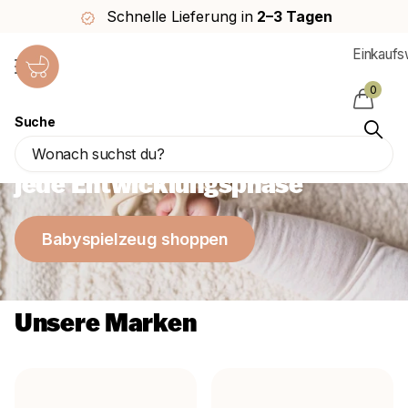
elle Lieferung in
2–3 Tagen
Kost
Einkauf
0
Suche
Das schönste Babyspielzeug für
jede Entwicklungsphase
Babyspielzeug shoppen
Unsere Marken