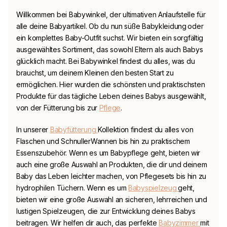
Willkommen bei
Babywinkel
, der ultimativen Anlaufstelle für
alle deine Babyartikel. Ob du nun süße Babykleidung
oder
ein komplettes Baby-Outfit suchst. Wir bieten ein sorgfältig
ausgewähltes Sortiment, das sowohl Eltern als auch Babys
glücklich macht. Bei
Babywinkel
findest du alles, was du
brauchst, um deinem Kleinen den besten Start zu
ermöglichen. Hier wurden die schönsten und praktischsten
Produkte für das tägliche Leben deines Babys ausgewählt,
von der Fütterung bis zur
Pflege
.
In unserer
Babyfütterung
Kollektion findest du alles von
Flaschen und
Schnuller
Wannen bis hin zu praktischem
Essenszubehör. Wenn es um Babypflege geht, bieten wir
auch eine große Auswahl an Produkten, die dir und deinem
Baby das Leben leichter machen, von Pflegesets bis hin zu
hydrophilen Tüchern. Wenn es um
Babyspielzeug
geht,
bieten wir eine große Auswahl an sicheren, lehrreichen und
lustigen Spielzeugen, die zur Entwicklung deines Babys
beitragen. Wir helfen dir auch, das perfekte
Babyzimmer
mit