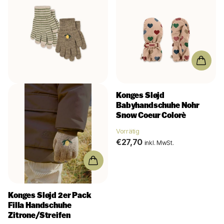
Konges Sløjd
Babyhandschuhe Nohr
Snow Coeur Colorè
Vorrätig
€27,70
inkl. MwSt.
Konges Sløjd 2er Pack
Filla Handschuhe
Zitrone/Streifen