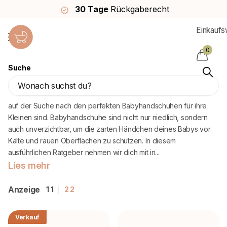
30 Tage
Rückgaberecht
Einkauf
0
Suche
Babyhandschuhe
Willkommen bei Babywinkel, der ersten Adresse für Eltern, die
auf der Suche nach den perfekten Babyhandschuhen für ihre
Kleinen sind. Babyhandschuhe sind nicht nur niedlich, sondern
auch unverzichtbar, um die zarten Händchen deines Babys vor
Kälte und rauen Oberflächen zu schützen. In diesem
ausführlichen Ratgeber nehmen wir dich mit in...
Lies mehr
Anzeige
1
1
2
2
Verkauf