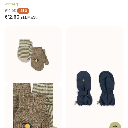
Vorrätig
€19,95
-35%
€12,60
inkl. MwSt.