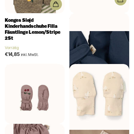
Konges Sløjd
Konges Sløjd Handschuhe
Kinderhandschuhe Filla
Kind Nohr Mood Indigo
Fäustlinge Lemon/Stripe
Vorrätig
2St
€37,95
inkl. MwSt.
Vorrätig
€14,85
inkl. MwSt.