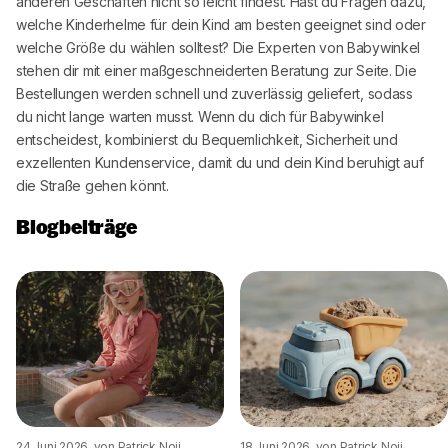
anderen Geschäften nicht so leicht findest. Hast du Fragen dazu,
welche Kinderhelme für dein Kind am besten geeignet sind oder
welche Größe du wählen solltest? Die Experten von
Babywinkel
stehen dir mit einer maßgeschneiderten Beratung zur Seite. Die
Bestellungen werden schnell und zuverlässig geliefert, sodass
du nicht lange warten musst. Wenn du dich für
Babywinkel
entscheidest, kombinierst du Bequemlichkeit, Sicherheit und
exzellenten Kundenservice, damit du und dein Kind beruhigt auf
die Straße gehen könnt.
Blogbeiträge
24 Juni 2026
, von Patrick Noij
18 Juni 2026
, von Patrick Noij