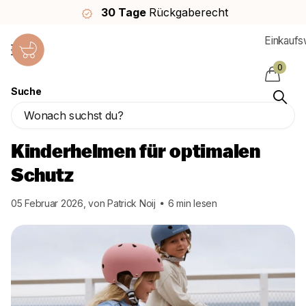
30 Tage
Rückgaberecht
Einkauf
0
Homepage
Blogs
Blog
Suche
Entdecke die große Auswahl an Kinderhelmen für optimalen Schutz
Entdecke die große Auswahl an
Kinderhelmen für optimalen
Schutz
05 Februar 2026
, von Patrick Noij
6 min lesen