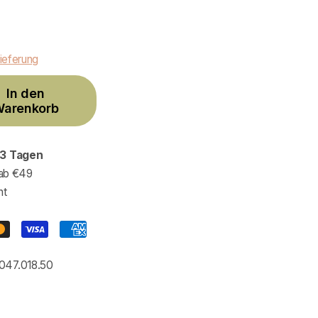
ieferung
In den
arenkorb
3 Tagen
ab €49
ht
047.018.50