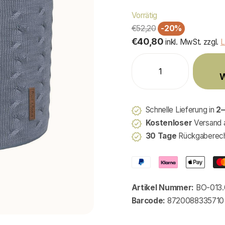
Vorrätig
€52,20
-20%
€40,80
inkl. MwSt. zzgl.
L
W
Schnelle Lieferung in
2–
Kostenloser
Versand 
30 Tage
Rückgaberec
Artikel Nummer:
BO-013.
Barcode:
8720088335710