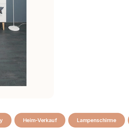
ly
Heim-Verkauf
Lampenschirme