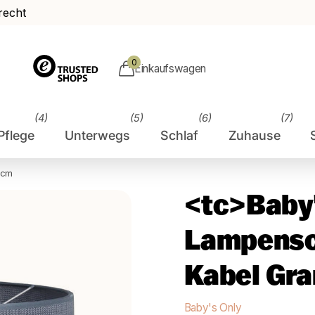
recht
0
Einkaufswagen
(4)
(5)
(6)
(7)
Pflege
Unterwegs
Schlaf
Zuhause
0cm
<tc>Baby
Lampensc
Kabel Gra
Baby's Only