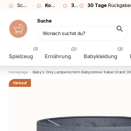
Schnelle Lieferung in
Kostenloser
2–3 Tagen
30 Tage
Versand ab €49
30 Tage
Rückgaberecht
Rückgabe
Suche
(1)
(2)
(3)
Spielzeug
Ernährung
Babykleidung
Homepage
Baby's Only
Lampenschirm Babyzimmer Kabel Granit 3
Verkauf