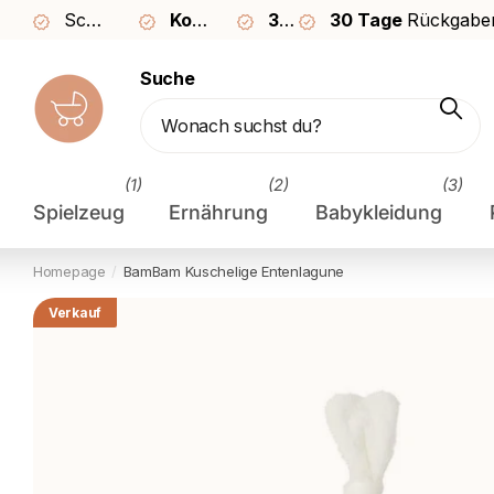
Schnelle Lieferung in
Kostenloser
2–3 Tagen
30 Tage
Versand ab €49
30 Tage
Rückgaberecht
Rückgabe
Suche
(1)
(2)
(3)
Spielzeug
Ernährung
Babykleidung
Homepage
BamBam
Kuschelige Entenlagune
Verkauf