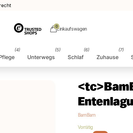
recht
0
Einkaufswagen
(4)
(5)
(6)
(7)
Pflege
Unterwegs
Schlaf
Zuhause
<tc>BamB
Entenlag
BamBam
Vorrätig