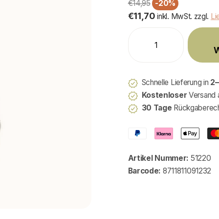
€14,95
-20%
€11,70
inkl. MwSt. zzgl.
Li
W
Schnelle Lieferung in
2–
Kostenloser
Versand 
30 Tage
Rückgaberec
Artikel Nummer:
51220
Barcode:
8711811091232