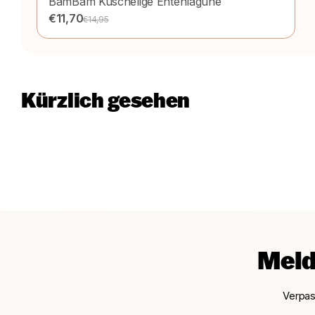
BamBam
Kuschelige Entenlagune
€11,70
€14,95
Kürzlich gesehen
Meld
Verpas