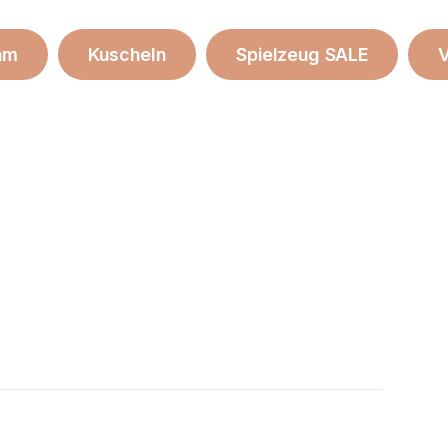
am
Kuscheln
Spielzeug SALE
V