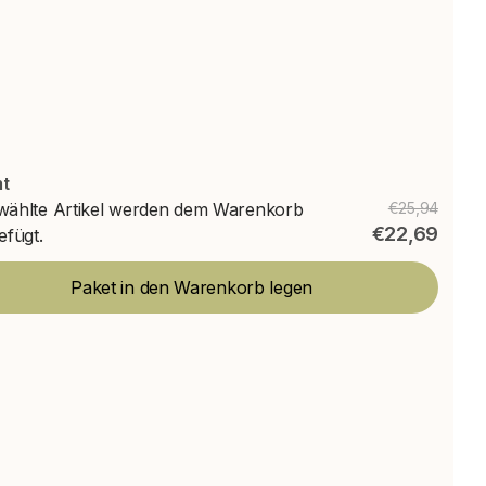
t
ählte Artikel werden dem Warenkorb
€25,94
€22,69
efügt.
Paket in den Warenkorb legen