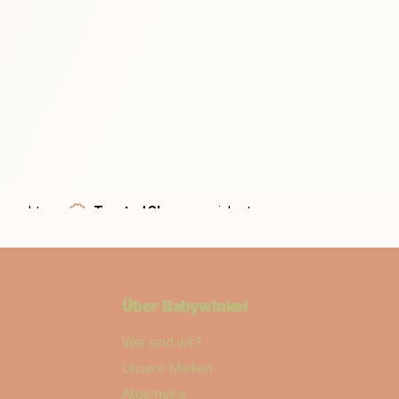
erecht
Trusted Shops
versichert
Über
Babywinkel
Wer sind wir?
Unsere Marken
Allgemeine