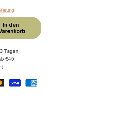
eferung
In den
arenkorb
3 Tagen
ab €49
ht