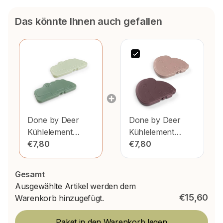
Das könnte Ihnen auch gefallen
Done by Deer
Done by Deer
Kühlelement
Kühlelement
Croco Grün 2tlg
€7,80
Elphee Powder
€7,80
2St
Gesamt
Ausgewählte Artikel werden dem
€15,60
Warenkorb hinzugefügt.
Paket in den Warenkorb legen