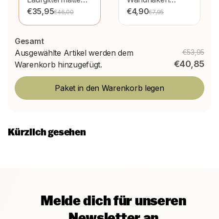
77x97 cm Eisbär
€35,95
Coach
€4,90
€46,00
€7,95
Gesamt
Ausgewählte Artikel werden dem
€53,95
€40,85
Warenkorb hinzugefügt.
Paket in den Warenkorb legen
Kürzlich gesehen
Melde dich für unseren