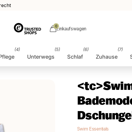
recht
0
Einkaufswagen
(4)
(5)
(6)
(7)
Pflege
Unterwegs
Schlaf
Zuhause
<tc>Swim
Bademode
Dschunge
Swim Essentials