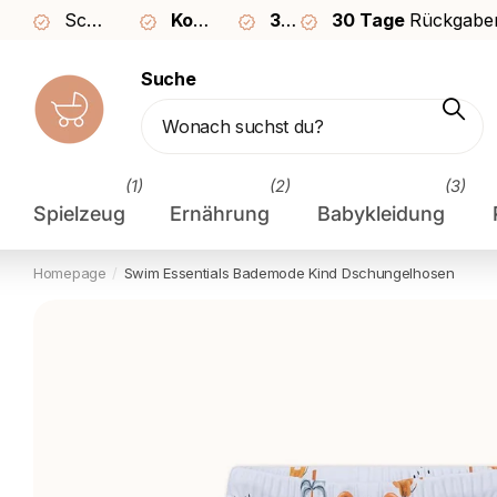
Schnelle Lieferung in
Kostenloser
2–3 Tagen
30 Tage
Versand ab €49
30 Tage
Rückgaberecht
Rückgabe
Suche
(1)
(2)
(3)
Spielzeug
Ernährung
Babykleidung
Homepage
Swim Essentials
Bademode Kind Dschungelhosen