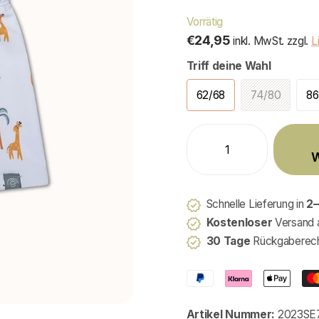
Vorrätig
€24,95
inkl. MwSt. zzgl.
L
Triff deine Wahl
62/68
74/80
86
W
Schnelle Lieferung in
2–
Kostenloser
Versand 
30 Tage
Rückgaberec
Artikel Nummer:
2023SE