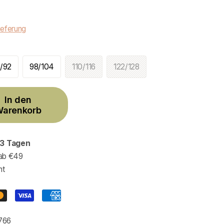
ieferung
/92
98/104
110/116
122/128
In den
arenkorb
3 Tagen
ab €49
ht
766