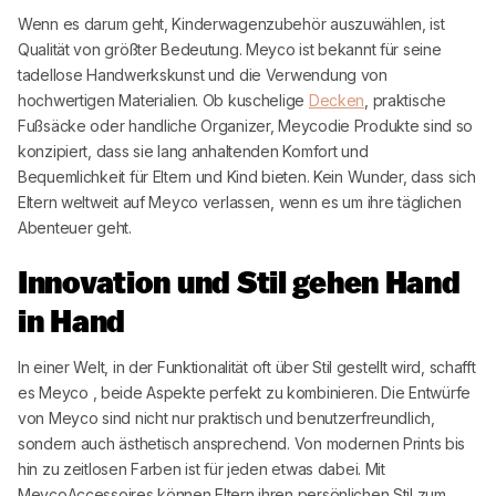
Wenn es darum geht, Kinderwagenzubehör auszuwählen, ist
Qualität von größter Bedeutung.
Meyco
ist bekannt für seine
tadellose Handwerkskunst und die Verwendung von
hochwertigen Materialien. Ob kuschelige
Decken
, praktische
Fußsäcke oder handliche Organizer,
Meyco
die Produkte sind so
konzipiert, dass sie lang anhaltenden Komfort und
Bequemlichkeit für Eltern und Kind bieten. Kein Wunder, dass sich
Eltern weltweit auf
Meyco
verlassen, wenn es um ihre täglichen
Abenteuer geht.
Innovation und Stil gehen Hand
in Hand
In einer Welt, in der Funktionalität oft über Stil gestellt wird, schafft
es
Meyco
, beide Aspekte perfekt zu kombinieren. Die Entwürfe
von
Meyco
sind nicht nur praktisch und benutzerfreundlich,
sondern auch ästhetisch ansprechend. Von modernen Prints bis
hin zu zeitlosen Farben ist für jeden etwas dabei. Mit
Meyco
Accessoires können Eltern ihren persönlichen Stil zum