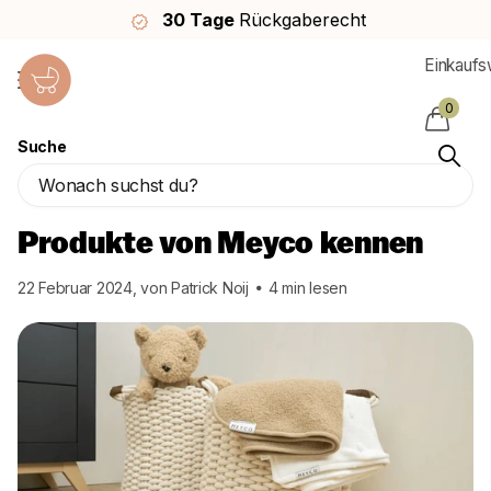
30 Tage
Rückgaberecht
Einkauf
0
Homepage
Blogs
Blog
Suche
Lerne die hochwertigen Produkte von
Meyco
kennen
Lerne die hochwertigen
Produkte von
Meyco
kennen
22 Februar 2024
, von Patrick Noij
4 min lesen