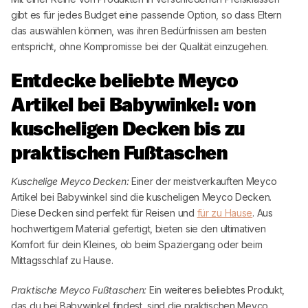
gibt es für jedes Budget eine passende Option, so dass Eltern
das auswählen können, was ihren Bedürfnissen am besten
entspricht, ohne Kompromisse bei der Qualität einzugehen.
Entdecke beliebte
Meyco
Artikel bei
Babywinkel
: von
kuscheligen Decken bis zu
praktischen Fußtaschen
Kuschelige
Meyco
Decken:
Einer der meistverkauften
Meyco
Artikel bei
Babywinkel
sind die kuscheligen
Meyco
Decken.
Diese Decken sind perfekt für Reisen und
für zu Hause
. Aus
hochwertigem Material gefertigt, bieten sie den ultimativen
Komfort für dein Kleines, ob beim Spaziergang oder beim
Mittagsschlaf zu Hause.
Praktische
Meyco
Fußtaschen:
Ein weiteres beliebtes Produkt,
das du bei
Babywinkel
findest, sind die praktischen
Meyco